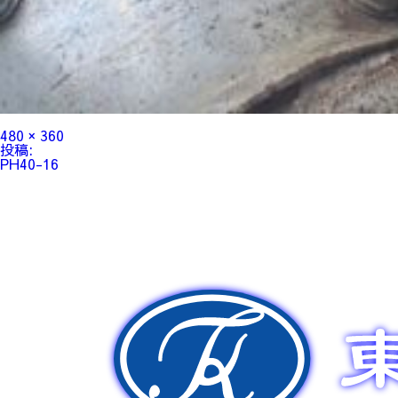
フ
480 × 360
ル
投
投稿:
サ
稿
PH40-16
イ
ナ
ズ
ビ
ゲ
ー
シ
ョ
ン