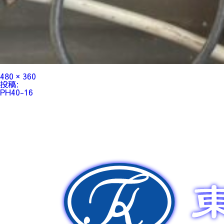
フ
480 × 360
ル
投
投稿:
サ
稿
PH40-16
イ
ナ
ズ
ビ
ゲ
ー
シ
ョ
ン