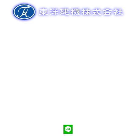
ゲ
ー
シ
ョ
ン
新車販売
整備メンテナンス
中古車販売
部品販売
ポンプ車買取
会社概要
Q&A
お問合わせ
079-553-8207