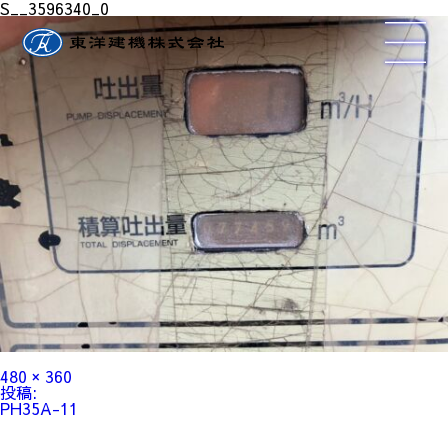
S__3596340_0
フ
480 × 360
ル
投
投稿:
サ
稿
PH35A-11
イ
ナ
ズ
ビ