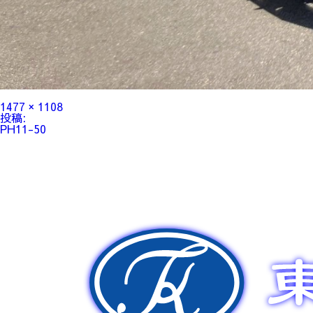
フ
1477 × 1108
ル
投
投稿:
サ
稿
PH11-50
イ
ナ
ズ
ビ
ゲ
ー
シ
ョ
ン