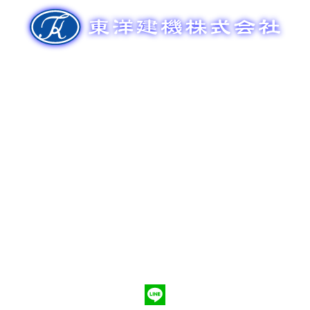
ゲ
ー
シ
ョ
ン
新車販売
整備メンテナンス
中古車販売
部品販売
ポンプ車買取
会社概要
Q&A
お問合わせ
079-553-8207