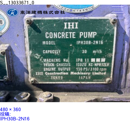
S__13033671_0
フ
480 × 360
ル
投
投稿:
サ
稿
IPH30B-2N16
イ
ナ
ズ
ビ