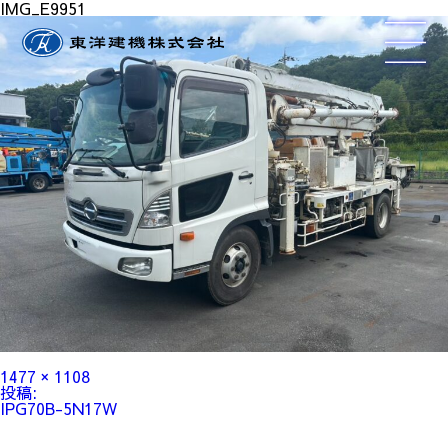
IMG_E9951
フ
1477 × 1108
ル
投
投稿:
サ
稿
IPG70B-5N17W
イ
ナ
ズ
ビ