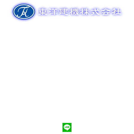
ゲ
ー
シ
ョ
ン
新車販売
整備メンテナンス
中古車販売
部品販売
ポンプ車買取
会社概要
Q&A
お問合わせ
079-553-8207