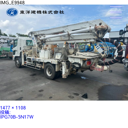
IMG_E9948
フ
1477 × 1108
ル
投
投稿:
サ
稿
IPG70B-5N17W
イ
ナ
ズ
ビ