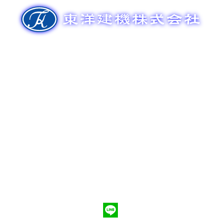
ゲ
ー
シ
ョ
ン
新車販売
整備メンテナンス
中古車販売
部品販売
ポンプ車買取
会社概要
Q&A
お問合わせ
079-553-8207