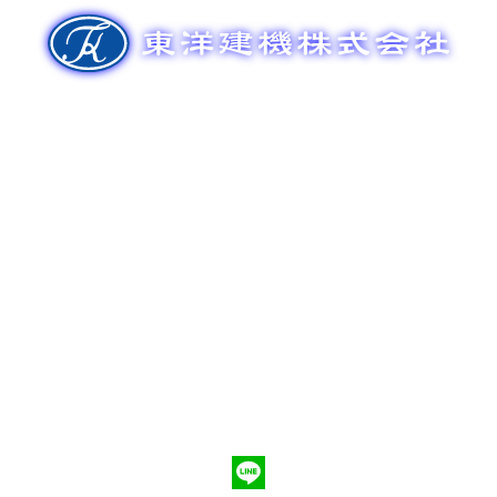
ゲ
ー
シ
ョ
ン
新車販売
整備メンテナンス
中古車販売
部品販売
ポンプ車買取
会社概要
Q&A
お問合わせ
079-553-8207