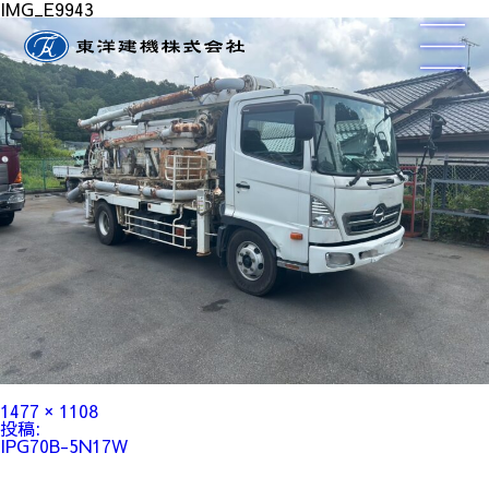
IMG_E9943
フ
1477 × 1108
ル
投
投稿:
サ
稿
IPG70B-5N17W
イ
ナ
ズ
ビ