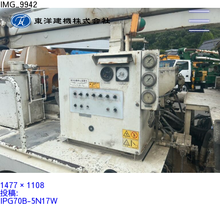
IMG_9942
フ
1477 × 1108
ル
投
投稿:
サ
稿
IPG70B-5N17W
イ
ナ
ズ
ビ