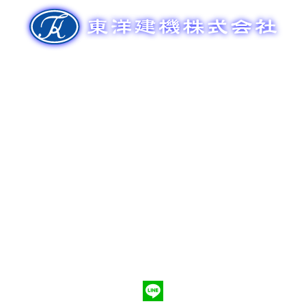
ゲ
ー
シ
ョ
ン
新車販売
整備メンテナンス
中古車販売
部品販売
ポンプ車買取
会社概要
Q&A
お問合わせ
079-553-8207