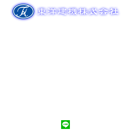
ゲ
ー
シ
ョ
ン
新車販売
整備メンテナンス
中古車販売
部品販売
ポンプ車買取
会社概要
Q&A
お問合わせ
079-553-8207