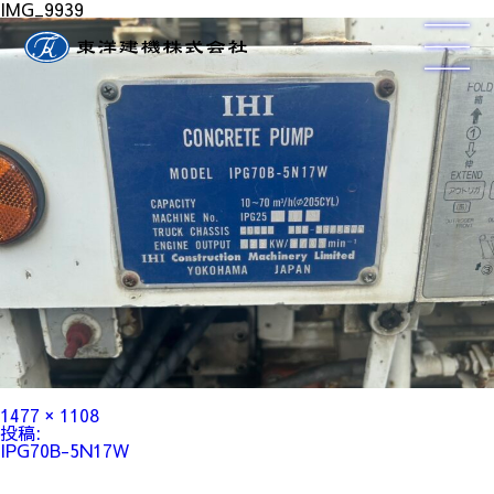
IMG_9939
フ
1477 × 1108
ル
投
投稿:
サ
稿
IPG70B-5N17W
イ
ナ
ズ
ビ