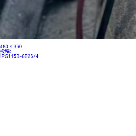
フ
480 × 360
ル
投
投稿:
サ
稿
IPG115B-8E26/4
イ
ナ
ズ
ビ
ゲ
ー
シ
ョ
ン
新車販売
整