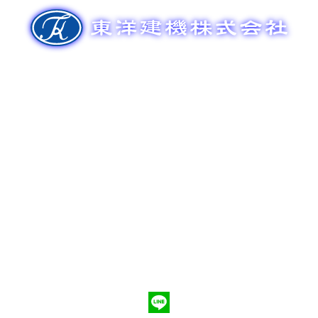
ゲ
ー
シ
ョ
ン
新車販売
整備メンテナンス
中古車販売
部品販売
ポンプ車買取
会社概要
Q&A
お問合わせ
079-553-8207