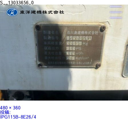
S__13033656_0
フ
480 × 360
ル
投
投稿:
サ
稿
IPG115B-8E26/4
イ
ナ
ズ
ビ