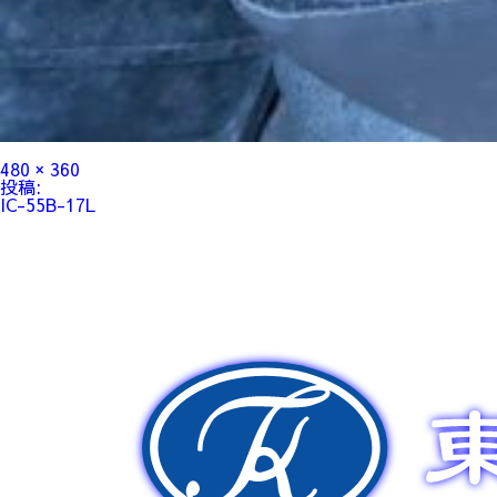
フ
480 × 360
ル
投
投稿:
サ
稿
IC-55B-17L
イ
ナ
ズ
ビ
ゲ
ー
シ
ョ
ン