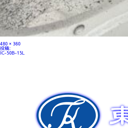
フ
480 × 360
ル
投
投稿:
サ
稿
IC-50B-15L
イ
ナ
ズ
ビ
ゲ
ー
シ
ョ
ン