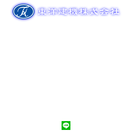
ゲ
ー
シ
ョ
ン
新車販売
整備メンテナンス
中古車販売
部品販売
ポンプ車買取
会社概要
Q&A
お問合わせ
079-553-8207