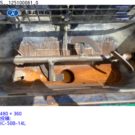
S__125100061_0
フ
480 × 360
ル
投
投稿:
サ
稿
IC-50B-14L
イ
ナ
ズ
ビ