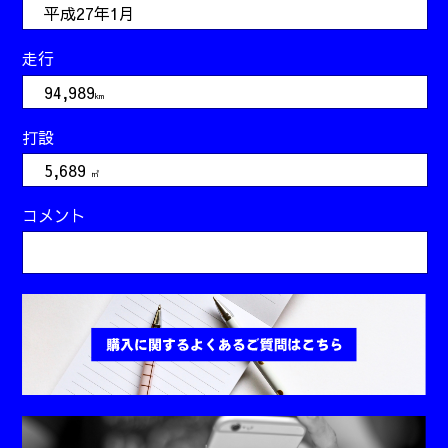
平成27年1月
走行
94,989
km
打設
5,689
㎥
コメント