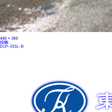
フ
480 × 360
ル
投
投稿:
サ
稿
DCP-35SL-B
イ
ナ
ズ
ビ
ゲ
ー
シ
ョ
ン