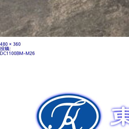
フ
480 × 360
ル
投
投稿:
サ
稿
DC1100BM-M26
イ
ナ
ズ
ビ
ゲ
ー
シ
ョ
ン