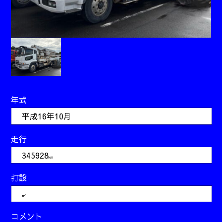
年式
平成16年10月
走行
345928
km
打設
㎥
コメント