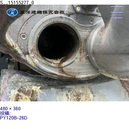
S__15155277_0
フ
480 × 360
ル
投
投稿:
サ
稿
PY120B-26D
イ
ナ
ズ
ビ