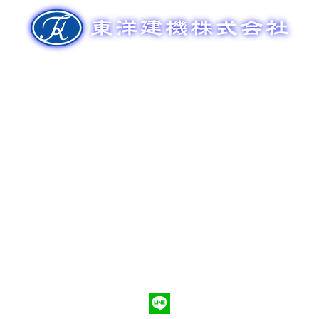
ゲ
ー
シ
ョ
ン
新車販売
整備メンテナンス
中古車販売
部品販売
ポンプ車買取
会社概要
Q&A
お問合わせ
079-553-8207