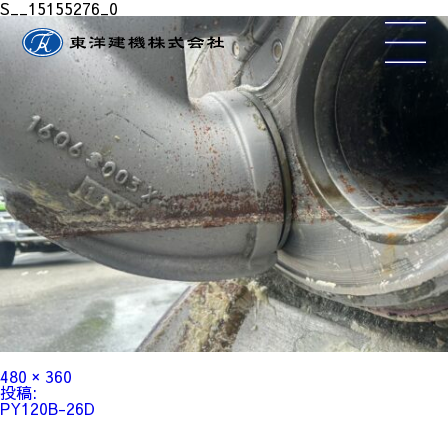
S__15155276_0
フ
480 × 360
ル
投
投稿:
サ
稿
PY120B-26D
イ
ナ
ズ
ビ