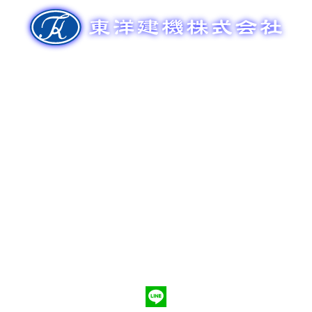
ゲ
ー
シ
ョ
ン
新車販売
整備メンテナンス
中古車販売
部品販売
ポンプ車買取
会社概要
Q&A
お問合わせ
079-553-8207