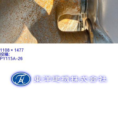
フ
1108 × 1477
ル
投
投稿:
サ
稿
PY115A-26
イ
ナ
ズ
ビ
ゲ
ー
シ
ョ
ン
新車販売
整備メンテナンス
中古車販売
部品販売