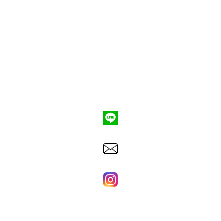
ポンプ車買取
会社概要
Q&A
お問合わせ
079-553-8207
東洋建機株式会社
〒669-1507 兵庫県三田市香下699番地9