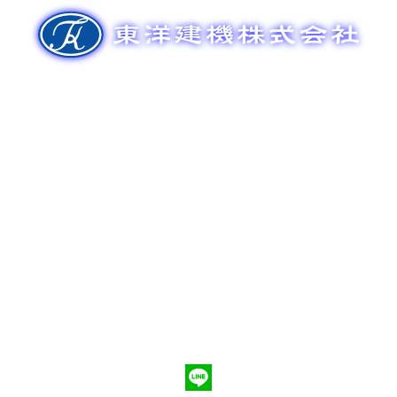
ゲ
ー
シ
ョ
ン
新車販売
整備メンテナンス
中古車販売
部品販売
ポンプ車買取
会社概要
Q&A
お問合わせ
079-553-8207