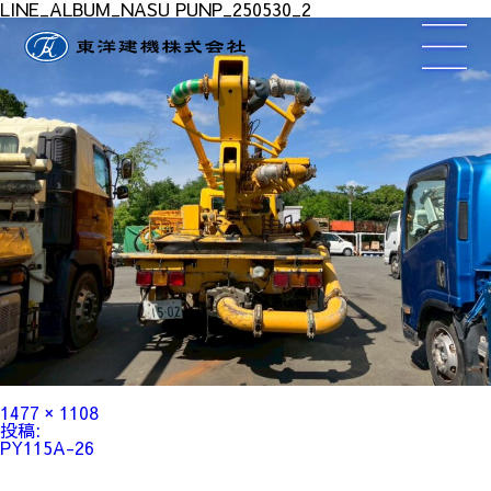
LINE_ALBUM_NASU PUNP_250530_2
フ
1477 × 1108
ル
投
投稿:
サ
稿
PY115A-26
イ
ナ
ズ
ビ