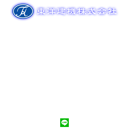
ゲ
ー
シ
ョ
ン
新車販売
整備メンテナンス
中古車販売
部品販売
ポンプ車買取
会社概要
Q&A
お問合わせ
079-553-8207