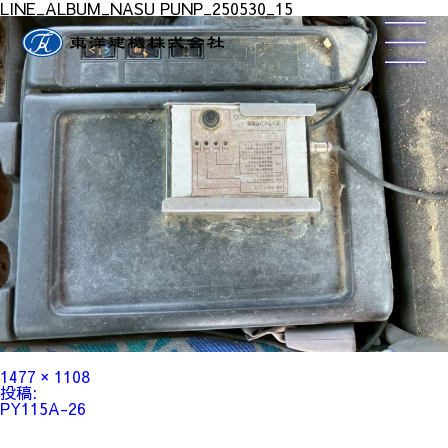
LINE_ALBUM_NASU PUNP_250530_15
フ
1477 × 1108
ル
投
投稿:
サ
稿
PY115A-26
イ
ナ
ズ
ビ