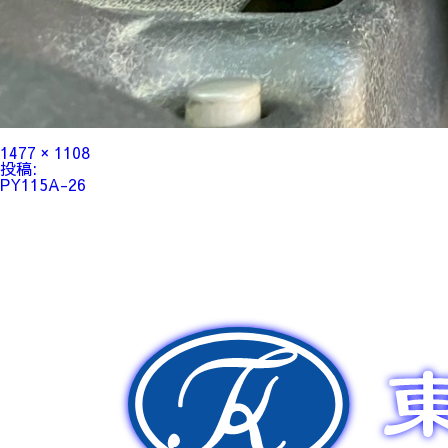
フ
1477 × 1108
ル
投
投稿:
サ
稿
PY115A-26
イ
ナ
ズ
ビ
ゲ
ー
シ
ョ
ン