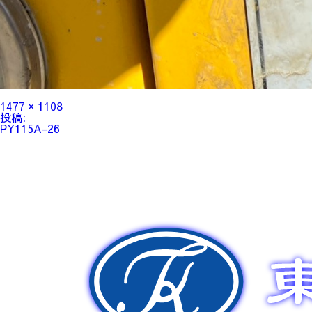
フ
1477 × 1108
ル
投
投稿:
サ
稿
PY115A-26
イ
ナ
ズ
ビ
ゲ
ー
シ
ョ
ン