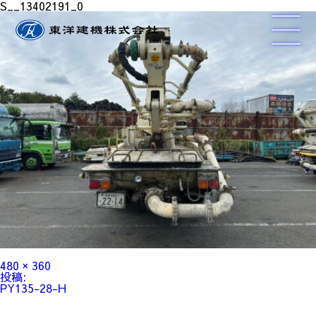
S__13402191_0
フ
480 × 360
ル
投
投稿:
サ
稿
PY135-28-H
イ
ナ
ズ
ビ