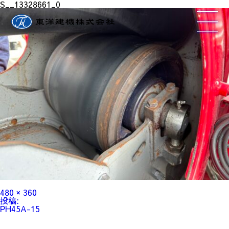
S__13328661_0
フ
480 × 360
ル
投
投稿:
サ
稿
PH45A-15
イ
ナ
ズ
ビ