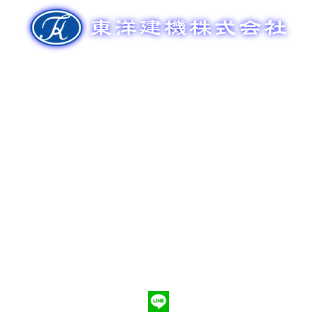
ゲ
ー
シ
ョ
ン
新車販売
整備メンテナンス
中古車販売
部品販売
ポンプ車買取
会社概要
Q&A
お問合わせ
079-553-8207