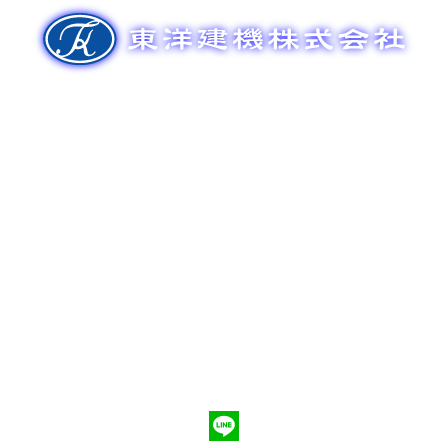
ゲ
ー
シ
ョ
ン
新車販売
整備メンテナンス
中古車販売
部品販売
ポンプ車買取
会社概要
Q&A
お問合わせ
079-553-8207