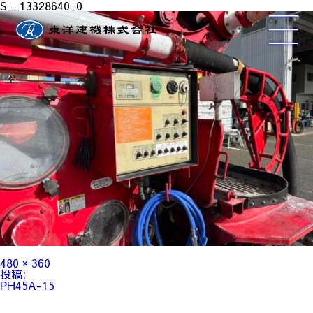
S__13328640_0
フ
480 × 360
ル
投
投稿:
サ
稿
PH45A-15
イ
ナ
ズ
ビ