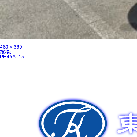
フ
480 × 360
ル
投
投稿:
サ
稿
PH45A-15
イ
ナ
ズ
ビ
ゲ
ー
シ
ョ
ン