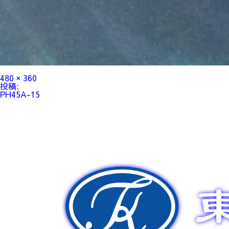
フ
480 × 360
ル
投
投稿:
サ
稿
PH45A-15
イ
ナ
ズ
ビ
ゲ
ー
シ
ョ
ン