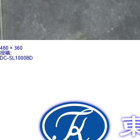
フ
480 × 360
ル
投
投稿:
サ
稿
DC-SL1000BD
イ
ナ
ズ
ビ
ゲ
ー
シ
ョ
ン