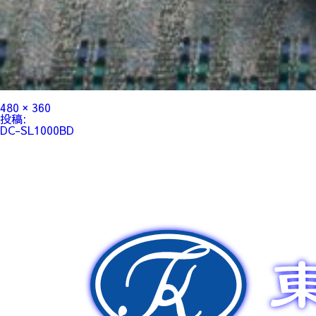
フ
480 × 360
ル
投
投稿:
サ
稿
DC-SL1000BD
イ
ナ
ズ
ビ
ゲ
ー
シ
ョ
ン