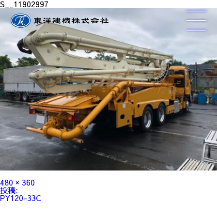
S__11902997
フ
480 × 360
ル
投
投稿:
サ
稿
PY120-33C
イ
ナ
ズ
ビ