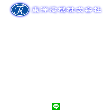
ゲ
ー
シ
ョ
ン
新車販売
整備メンテナンス
中古車販売
部品販売
ポンプ車買取
会社概要
Q&A
お問合わせ
079-553-8207