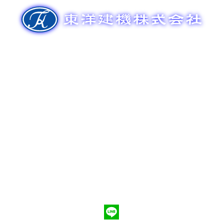
ゲ
ー
シ
ョ
ン
新車販売
整備メンテナンス
中古車販売
部品販売
ポンプ車買取
会社概要
Q&A
お問合わせ
079-553-8207