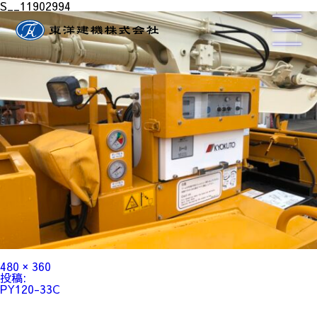
S__11902994
フ
480 × 360
ル
投
投稿:
サ
稿
PY120-33C
イ
ナ
ズ
ビ